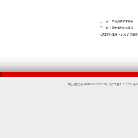
上一篇：
白色塑料垃圾袋
下一篇：
黑色塑料垃圾袋
∧返回到目录
∧TOP返回顶
川公网安备51010802031983号
蜀ICP备11017153号-